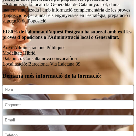
l’Administració local i la Generalitat de Catalunya. Tot, d'una
manera sintetitzada i amb informació complementària de les proves
d’oposicions per ajudar els enginyers/es en l'estratègia, preparació i
superació de l’oposició.
El 80% de l'alumnat d’aquest Postgrau ha superat amb èxit les
proves d’oposicions a l’Administració local o Generalitat.
Àrea: Administracions Públiques
Modalitat: Híbrid
Data inici: Consulta nova convocatòria
Localització: Barcelona. Via Laietana 39
Demana més informació de la formació: