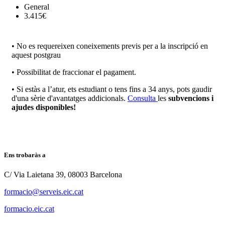
General
3.415€
• No es requereixen coneixements previs per a la inscripció en
aquest postgrau
• Possibilitat de fraccionar el pagament.
• Si estàs a l’atur, ets estudiant o tens fins a 34 anys, pots gaudir
d'una sèrie d'avantatges addicionals.
Consulta
les
subvencions i
ajudes disponibles!
Ens trobaràs a
C/ Via Laietana 39, 08003 Barcelona
formacio@serveis.eic.cat
formacio.eic.cat