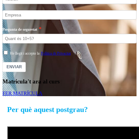
Pregunta de seguretat
He llegit i accepto la
Política de Privacitat
ENVIAR
Matricula't ara al curs
FER MATRÍCULA
Per què aquest postgrau?