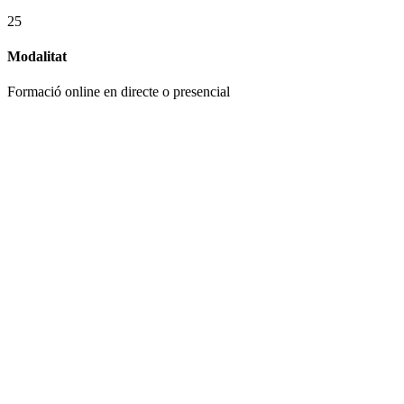
25
Modalitat
Formació online en directe o presencial
Objectius
• Accedir als continguts (temari) i coneixements de la part tècnica
per superar les proves de les oposicions a l’Administració Local i
Generalitat de Catalunya
• Identificar els aspectes clau que cal preparar per assolir l’èxit a les
proves.
• Resoldre dubtes i orientar sobre la resolució de possibles casos
pràctics.
• Obtenir el temari de la part comuna a la preparació d'oposicions