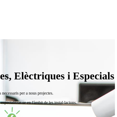
es, Elèctriques i Especials
ns necessaris per a nous projectes.
specialitzar-se en l'àmbit de les instal·lacions.