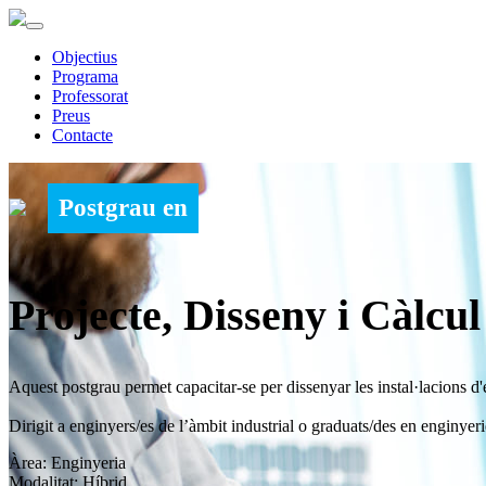
Objectius
Programa
Professorat
Preus
Contacte
Postgrau en
Projecte, Disseny i Càlcul
Aquest postgrau permet capacitar-se per dissenyar les instal·lacions d'ed
Dirigit a enginyers/es de l’àmbit industrial o graduats/des en enginyeri
Àrea: Enginyeria
Modalitat: Híbrid