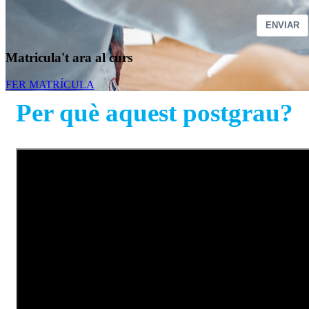
ENVIAR
Matricula't ara al curs
FER MATRÍCULA
Per què aquest postgrau?