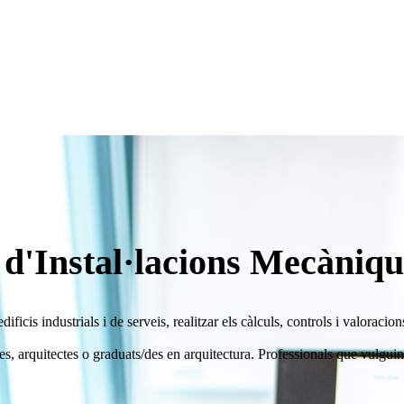
 d'Instal·lacions Mecàniqu
ificis industrials i de serveis, realitzar els càlculs, controls i valoracio
es, arquitectes o graduats/des en arquitectura. Professionals que vulguin e