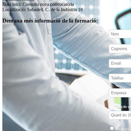
Data inici: Consulta nova convocatòria
Localització: Sabadell. C. de la Indústria 18
Demana més informació de la formació:
Pregunta de se
He llegit i 